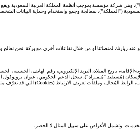
")، وهي شركة مؤسسة بموجب أنظمة المملكة العربية السعودية ويقع مك
RRAD ، الرياض 13519، المملكة العربية السعودية ("المملكة")، بمعالجة وجمع واستخدام وحماية
 عند زيارتك لمنصاتنا أو من خلال تفاعلات أخرى مع بركة. نحن نعالج 
ية/الإقامة، تاريخ الميلاد، البريد الإلكتروني، رقم الهاتف، الجنسية، ال
النظام، إعدادات العتاد، نوع المتصفح، لغة ا
 الخدمات. وتشمل الأغراض على سبيل المثال لا الحصر: