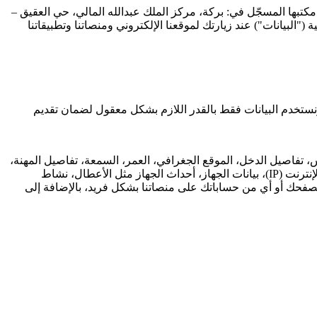
تبها المسجّل في: بركة، مركز الملك عبدالله المالي، حي العقيق –
 البيانات الشخصية ("البيانات") عند زيارتك لموقعنا الإلكتروني ومنصاتنا وتطبيقاتنا
ونستخدم البيانات فقط بالقدر اللازم بشكل معقول لضمان تقديم
جنس، تفاصيل الدخل، الموقع الجغرافي، العمر، السمعة، تفاصيل المهنة،
تفاصيل التمويل، حالة الاستفادة من وزارة الشؤون البلدية والقروية والإسكان (مُستفيد "مُـمـراه")، سجل الدعم الحكومي، عنوان بروتوكول الإنترنت (IP)، بيانات الجهاز، أحداث الجهاز مثل الأعطال، نشاط
لمتصفح، تاريخ ووقت الطلب، الرابط المُحال، وملفات تعريف الارتباط (Cookies) التي قد تعرّف متصفحك أو أي من حساباتك على منصاتنا بشكل فريد، بالإضافة إلى