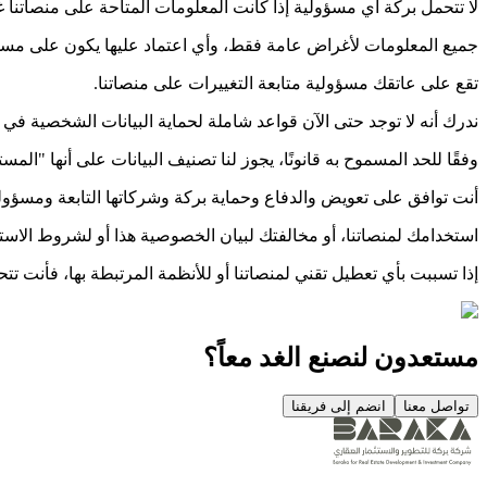
لا تتحمل بركة أي مسؤولية إذا كانت المعلومات المتاحة على منصاتنا غي
جميع المعلومات لأغراض عامة فقط، وأي اعتماد عليها يكون على مسؤ
تقع على عاتقك مسؤولية متابعة التغييرات على منصاتنا.
ندرك أنه لا توجد حتى الآن قواعد شاملة لحماية البيانات الشخصية في ا
وفقًا للحد المسموح به قانونًا، يجوز لنا تصنيف البيانات على أنها "المستوى 1" أو "المستوى 2" استنادًا إلى الإطار التنظيمي للحوسبة السحابية الصادر عن هيئة الاتصالات وتقنية المعلومات بتاريخ 14
أنت توافق على تعويض والدفاع وحماية بركة وشركاتها التابعة ومسؤوليه
استخدامك لمنصاتنا، أو مخالفتك لبيان الخصوصية هذا أو لشروط الاست
إذا تسببت بأي تعطيل تقني لمنصاتنا أو للأنظمة المرتبطة بها، فأنت ت
مستعدون لنصنع الغد معاً؟
تواصل معنا
انضم إلى فريقنا